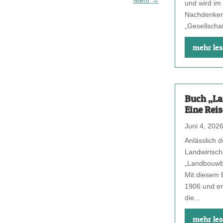
Mehr
→
und wird im
Nachdenken
„Gesellschaf
mehr le
Buch „La
Eine Reis
Juni 4, 202
Anlässlich 
Landwirtsch
„Landbouwbe
Mit diesem 
1906 und en
die...
mehr le