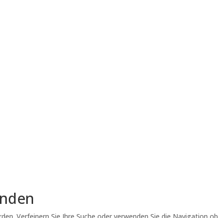
unden
den. Verfeinern Sie Ihre Suche oder verwenden Sie die Navigation o