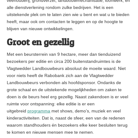
veehouderij, grondverzet, landbouwmechanisatie, loonwerk, en
alle dienstverlening rondom zulke bedrijven. Het is een
uitstekende plek om te laten zien wie u bent en wat u te bieden
heeft, maar ook om contacten te leggen en op de hoogte te
blijven van nieuwe ontwikkelingen.
Groot en gezellig
Met een beursterrein van 9 hectare, meer dan tienduizend
bezoekers per editie en circa 200 buitenstandruimtes is de
Vlagtwedder Landbouwbeurs absoluut de moeite waard. Niet
voor niets heeft de Rabobank zich aan de Vlagtwedder
Landbouwbeurs verbonden als hoofdsponsor. Ondanks de
grote schaal en de uitstekende mogelijkheden om zaken te
doen is de beurs heel erg gezellig. Naast zakendoen is er veel
ruimte voor ontspanning: elke editie is er een
uitgebreid
programma
met shows, demo’s, muziek en veel
kinderactiviteiten. Dat is, naast de sfeer, een van de redenen
waarom standhouders én bezoekers elke keer besluiten terug
te komen en nieuwe mensen mee te nemen.