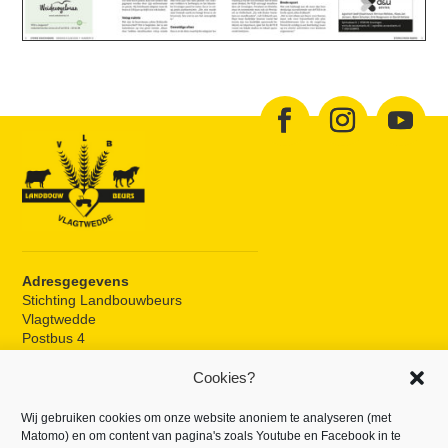
Adresgegevens
Stichting Landbouwbeurs
Vlagtwedde
Postbus 4
9540 AA Vlagtwedde
Cookies?
Beurslocatie
Wij gebruiken cookies om onze website anoniem te analyseren (met
Gelegen aan de N365
Matomo) en om content van pagina's zoals Youtube en Facebook in te