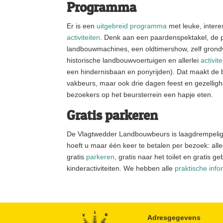
Programma
Er is een
uitgebreid programma
met leuke, inter
activiteiten
. Denk aan een paardenspektakel, de 
landbouwmachines, een oldtimershow, zelf grond
historische landbouwvoertuigen en allerlei
activit
een hindernisbaan en ponyrijden). Dat maakt de b
vakbeurs, maar ook drie dagen feest en gezellig
bezoekers op het beursterrein een hapje eten.
Gratis parkeren
De Vlagtwedder Landbouwbeurs is laagdrempelig,
hoeft u maar één keer te betalen per bezoek: al
gratis
parkeren
, gratis naar het toilet en gratis 
kinderactiviteiten. We hebben alle
praktische info
Adresgegevens