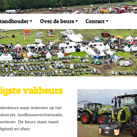
tandhouder
Over de beurs
Contact
ligste vakbeurs
itenbeurs waar iedereen op het
ondverzet, landbouwmechanisatie,
senteren. De beurs staat naast
ligheid en sfeer.