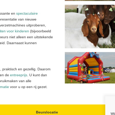
essante en
spectaculaire
presentatie van nieuwe
verzetmachines uitproberen,
eiten voor kinderen
(bijvoorbeeld
eurs niet alleen een uitstekende
heid. Daarnaast kunnen
 praktisch en gezellig. Daarom
leen de
entreeprijs
. U kunt dan
gebruikmaken van alle
rmatie
voor u op een rij gezet.
Beurslocatie
Wi