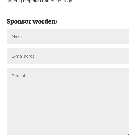
spoedig mogelijk contact met u op.
Sponsor worden: