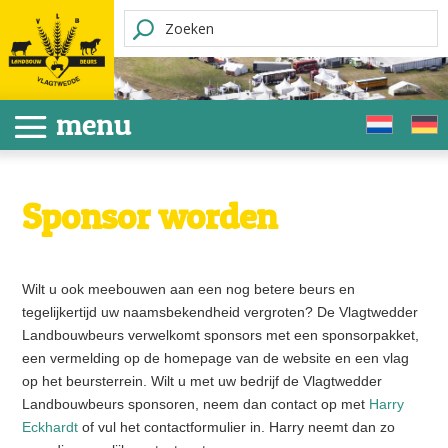
Sponsor worden
Wilt u ook meebouwen aan een nog betere beurs en
tegelijkertijd uw naamsbekendheid vergroten? De Vlagtwedder
Landbouwbeurs verwelkomt sponsors met een sponsorpakket,
een vermelding op de homepage van de website en een vlag
op het beursterrein. Wilt u met uw bedrijf de Vlagtwedder
Landbouwbeurs sponsoren, neem dan contact op met
Harry
Eckhardt
of vul het contactformulier in. Harry neemt dan zo