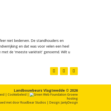
feer niet bederven. De standhouders en
dverrijking en dat was voor velen een heel
e met de ‘meeste variëteit’ genoemd. Wilt u
Landbouwbeurs Vlagtwedde © 2026
leid
|
Cookiebeleid
|
Groene
hosting
uwd met
door
Roadbear Studios
| Design:
JantyDesign